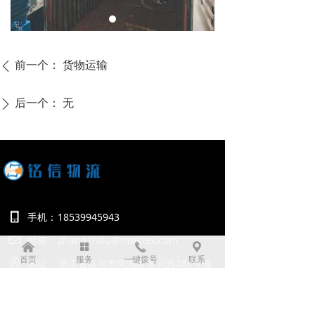
前一个：
货物运输
ꄴ
后一个：
无
ꄲ
手机：
18539945943
邮箱：
zhangzhifu@mxwlex.com
낀
넒
끅
끇
首页
服务
一键拨号
联系
地址：
浙江省嘉兴市南湖区富兴路286号嘉
报广场2栋319-3室