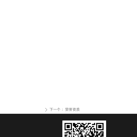
下一个：
荣誉资质
ꄲ